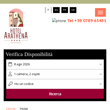
IT
EN
FR
DE
Tog
navi
Tel +39 0789 65451
Verifica Disponibilità
Home
Hotel