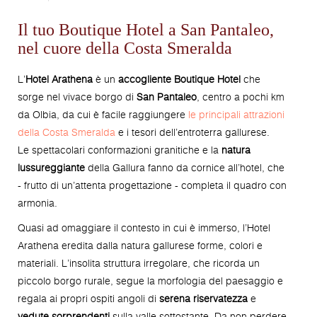
Il tuo Boutique Hotel a San Pantaleo,
nel cuore della Costa Smeralda
L’
Hotel Arathena
è un
accogliente Boutique Hotel
che
sorge nel vivace borgo di
San Pantaleo
, centro a pochi km
da Olbia, da cui è facile raggiungere
le principali attrazioni
della Costa Smeralda
e i tesori dell’entroterra gallurese.
Le spettacolari conformazioni granitiche e la
natura
lussureggiante
della Gallura fanno da cornice all’hotel, che
- frutto di un’attenta progettazione - completa il quadro con
armonia.
Quasi ad omaggiare il contesto in cui è immerso, l’Hotel
Arathena eredita dalla natura gallurese forme, colori e
materiali. L’insolita struttura irregolare, che ricorda un
piccolo borgo rurale, segue la morfologia del paesaggio e
regala ai propri ospiti angoli di
serena riservatezza
e
vedute sorprendenti
sulla valle sottostante. Da non perdere