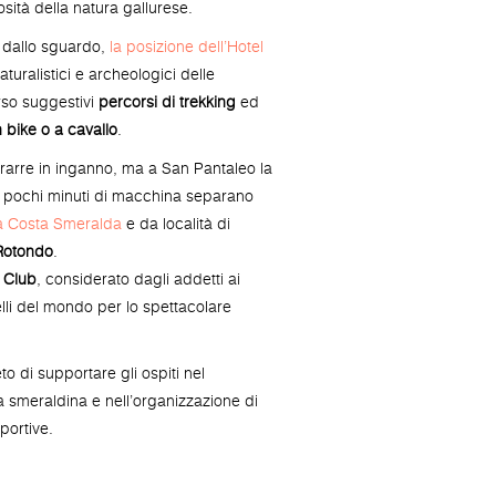
sità della natura gallurese.
i dallo sguardo,
la posizione dell’Hotel
naturalistici e archeologici delle
rso suggestivi
percorsi di trekking
ed
 bike o a cavallo
.
trarre in inganno, ma a San Pantaleo la
 pochi minuti di macchina separano
la Costa Smeralda
e da località di
Rotondo
.
 Club
, considerato dagli addetti ai
lli del mondo per lo spettacolare
to di supportare gli ospiti nel
 smeraldina e nell’organizzazione di
sportive.