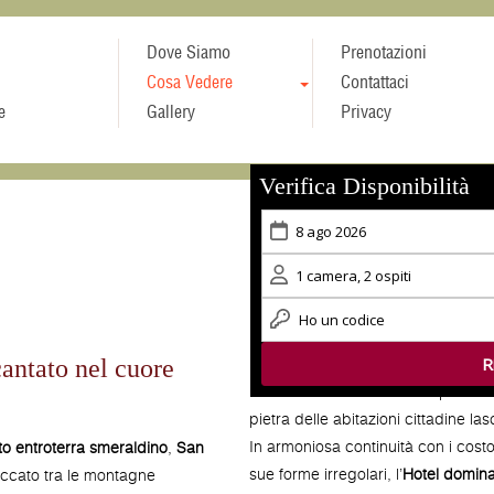
Dove Siamo
Prenotazioni
Cosa Vedere
Contattaci
e
Gallery
Privacy
Verifica Disponibilità
cantato nel cuore
L’
Hotel Arathena
si trova a poche c
pietra delle abitazioni cittadine la
In armoniosa continuità con i costo
o entroterra smeraldino
,
San
sue forme irregolari, l’
Hotel domina 
occato tra le montagne