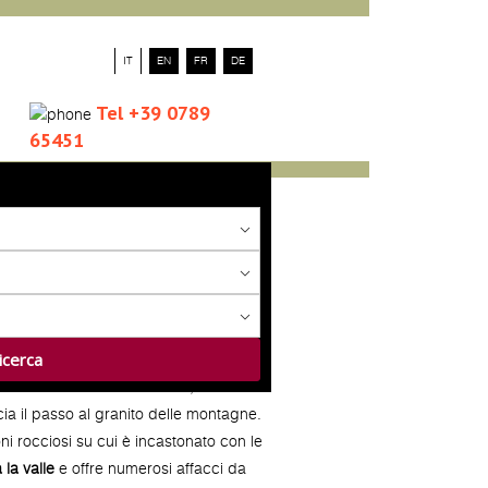
IT
EN
FR
DE
Tel +39 0789
65451
entinaia di metri dal centro, dove la
scia il passo al granito delle montagne.
ni rocciosi su cui è incastonato con le
la valle
e offre numerosi affacci da