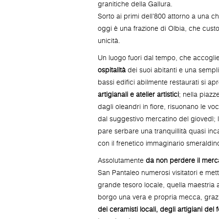
granitiche della Gallura.
Sorto ai primi dell'800 attorno a una 
oggi è una frazione di Olbia, che cust
unicità.
Un luogo fuori dal tempo, che accoglie i
ospitalità
dei suoi abitanti e una semplic
bassi edifici abilmente restaurati si a
artigianali e atelier artistici
; nella piazz
dagli oleandri in fiore, risuonano le vo
dal suggestivo mercatino del giovedì; 
pare serbare una tranquillità quasi in
con il frenetico immaginario smeraldin
Assolutamente
da non perdere il merca
San Pantaleo numerosi visitatori e mett
grande tesoro locale, quella maestria a
borgo una vera e propria mecca, grazi
dei ceramisti locali, degli artigiani del 