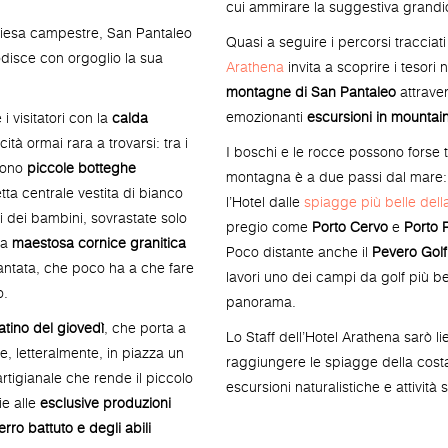
cui ammirare la suggestiva grandio
chiesa campestre, San Pantaleo
Quasi a seguire i percorsi tracciat
odisce con orgoglio la sua
Arathena
invita a scoprire i tesori 
montagne di San Pantaleo
attrave
emozionanti
escursioni in mountain
 visitatori con la
calda
ità ormai rara a trovarsi: tra i
I boschi e le rocce possono forse 
prono
piccole botteghe
montagna è a due passi dal mare:
etta centrale vestita di bianco
l’Hotel dalle
spiagge più belle del
ci dei bambini, sovrastate solo
pregio come
Porto Cervo
e
Porto 
la
maestosa cornice granitica
Poco distante anche il
Pevero Golf
cantata, che poco ha a che fare
lavori uno dei campi da golf più be
o.
panorama.
tino del giovedì
, che porta a
Lo Staff dell’Hotel Arathena sarò lie
e, letteralmente, in piazza un
raggiungere le spiagge della costa
rtigianale che rende il piccolo
escursioni naturalistiche e attività 
e alle
esclusive produzioni
ferro battuto e degli abili