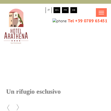
IT
EN
FR
DE
Tog
navi
Tel +39 0789 65451
Un rifugio esclusivo