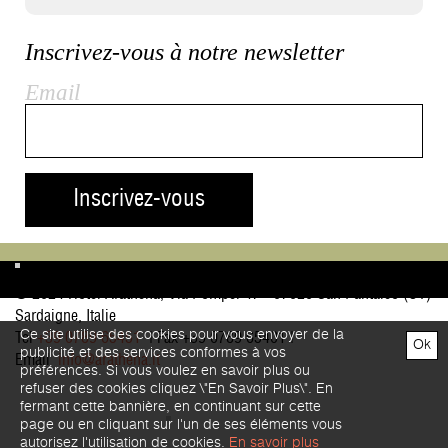
Inscrivez-vous à notre newsletter
Email
Inscrivez-vous
© 2024 Hotel Arathena, Via Pompei 47 - 07026 San Pantaleo (OT)
Sardaigne, Italie
Ce site utilise des cookies pour vous envoyer de la
Tel
+39 0789 65451
| Fax +39 0789 65401 |
Ok
publicité et des services conformes à vos
Email
info@arathena.it
préférences. Si vous voulez en savoir plus ou
refuser des cookies cliquez \"En Savoir Plus\". En
fermant cette bannière, en continuant sur cette
page ou en cliquant sur l'un de ses éléments vous
autorisez l'utilisation de cookies.
En savoir plus