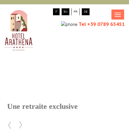
IT
EN
FR
DE
Tog
navi
Tel +39 0789 65451
Une retraite exclusive