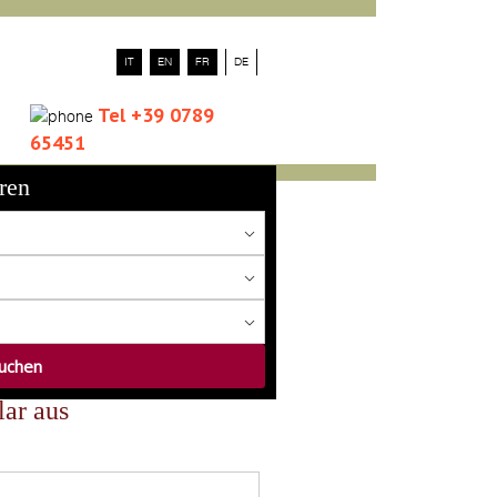
IT
EN
FR
DE
Tel +39 0789
65451
ren
lar aus